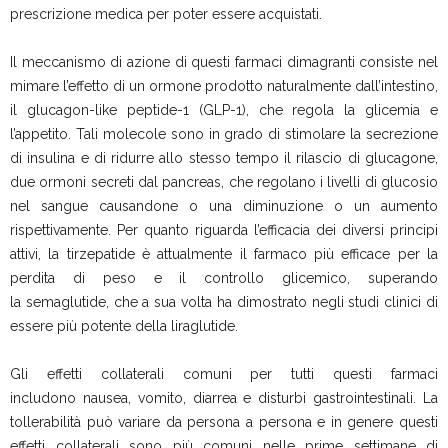
prescrizione medica per poter essere acquistati.
Il meccanismo di azione di questi farmaci dimagranti consiste nel
mimare l’effetto di un ormone prodotto naturalmente dall’intestino,
il glucagon-like peptide-1 (GLP-1), che regola la glicemia e
l’appetito. Tali molecole sono in grado di stimolare la secrezione
di insulina e di ridurre allo stesso tempo il rilascio di glucagone,
due ormoni secreti dal pancreas, che regolano i livelli di glucosio
nel sangue causandone o una diminuzione o un aumento
rispettivamente. Per quanto riguarda l’efficacia dei diversi principi
attivi, la tirzepatide è attualmente il farmaco più efficace per la
perdita di peso e il controllo glicemico, superando
la semaglutide, che a sua volta ha dimostrato negli studi clinici di
essere più potente della liraglutide.
Gli effetti collaterali comuni per tutti questi farmaci
includono nausea, vomito, diarrea e disturbi gastrointestinali. La
tollerabilità può variare da persona a persona e in genere questi
effetti collaterali sono più comuni nelle prime settimane di