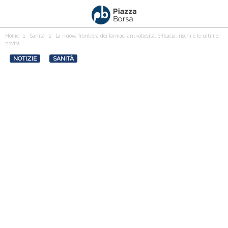
Home
Sanità
La nuova frontiera dei farmaci anti‑obesità: efficacia, rischi e le ultime
novità...
NOTIZIE
SANITÀ