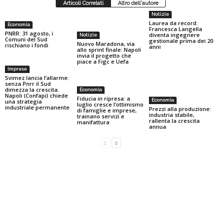
Articoli Correlati
Altro dell'autore
Notizie
Laurea da record:
Economia
Francesca Langella
PNRR: 31 agosto, i
diventa ingegnere
Notizie
Comuni del Sud
gestionale prima dei 20
Nuovo Maradona, via
rischiano i fondi
anni
allo sprint finale: Napoli
invia il progetto che
piace a Figc e Uefa
Imprese
Svimez lancia l’allarme:
senza Pnrr il Sud
dimezza la crescita.
Economia
Napoli (Confapi) chiede
Fiducia in ripresa: a
Economia
una strategia
luglio cresce l’ottimismo
industriale permanente
Prezzi alla produzione:
di famiglie e imprese,
industria stabile,
trainano servizi e
rallenta la crescita
manifattura
annua