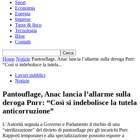
Sport
Economia
Energia
Imprese
Tasse & fisco
Tecnologia
Blog
Contatti
Home
Notizie
Pantouflage, Anac lancia l’allarme sulla deroga Pnrr:
“Così si indebolisce la tutela...
Lavori pubblici
Notizie
Pantouflage, Anac lancia l’allarme sulla
deroga Pnrr: “Così si indebolisce la tutela
anticorruzione”
L’Autorità segnala a Governo e Parlamento il rischio di una
“sterilizzazione” del divieto di pantouflage per gli incarichi Pnrr.
Rapporti temporanei e alta specializzazione possono esporre a