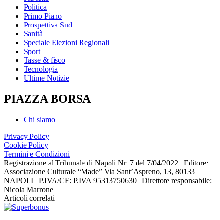
Politica
Primo Piano
Prospettiva Sud
Sanità
Speciale Elezioni Regionali
Sport
Tasse & fisco
Tecnologia
Ultime Notizie
PIAZZA BORSA
Chi siamo
Privacy Policy
Cookie Policy
Termini e Condizioni
Registrazione al Tribunale di Napoli Nr. 7 del 7/04/2022 | Editore:
Associazione Culturale “Made” Via Sant’Aspreno, 13, 80133
NAPOLI | P.IVA/CF: P.IVA 95313750630 | Direttore responsabile:
Nicola Marrone
Articoli correlati