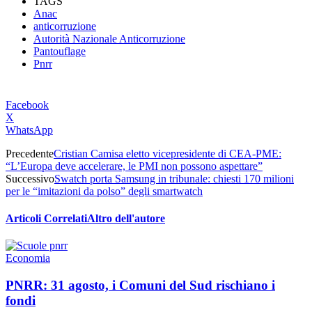
TAGS
Anac
anticorruzione
Autorità Nazionale Anticorruzione
Pantouflage
Pnrr
Facebook
X
WhatsApp
Precedente
Cristian Camisa eletto vicepresidente di CEA‑PME:
“L’Europa deve accelerare, le PMI non possono aspettare”
Successivo
Swatch porta Samsung in tribunale: chiesti 170 milioni
per le “imitazioni da polso” degli smartwatch
Articoli Correlati
Altro dell'autore
Economia
PNRR: 31 agosto, i Comuni del Sud rischiano i
fondi