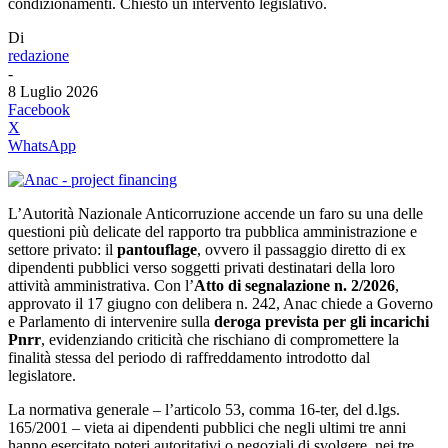
condizionamenti. Chiesto un intervento legislativo.
Di
redazione
-
8 Luglio 2026
Facebook
X
WhatsApp
L’Autorità Nazionale Anticorruzione accende un faro su una delle
questioni più delicate del rapporto tra pubblica amministrazione e
settore privato: il
pantouflage
, ovvero il passaggio diretto di ex
dipendenti pubblici verso soggetti privati destinatari della loro
attività amministrativa. Con l’
Atto di segnalazione n. 2/2026
,
approvato il 17 giugno con delibera n. 242, Anac chiede a Governo
e Parlamento di intervenire sulla
deroga prevista per gli incarichi
Pnrr
, evidenziando criticità che rischiano di compromettere la
finalità stessa del periodo di raffreddamento introdotto dal
legislatore.
La normativa generale – l’articolo 53, comma 16‑ter, del d.lgs.
165/2001 – vieta ai dipendenti pubblici che negli ultimi tre anni
hanno esercitato poteri autoritativi o negoziali di svolgere, nei tre