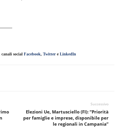
______
 canali social
Facebook
,
Twitter
e
LinkedIn
Successivo
rimo
Elezioni Ue, Martusciello (FI): “Priorità
in
per famiglie e imprese, disponibile per
le regionali in Campania”