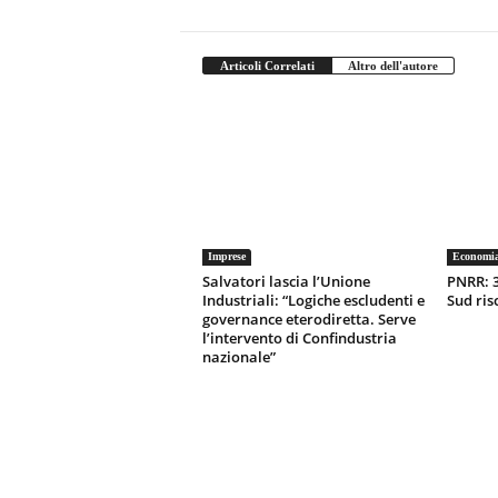
Articoli Correlati
Altro dell'autore
Imprese
Economi
Salvatori lascia l’Unione
PNRR: 3
Industriali: “Logiche escludenti e
Sud ris
governance eterodiretta. Serve
l’intervento di Confindustria
nazionale”