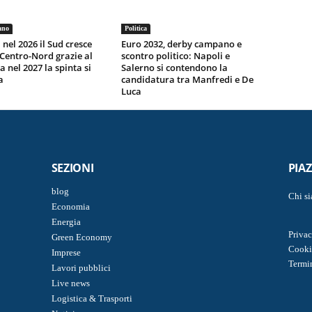
ano
Politica
 nel 2026 il Sud cresce
Euro 2032, derby campano e
 Centro-Nord grazie al
scontro politico: Napoli e
a nel 2027 la spinta si
Salerno si contendono la
a
candidatura tra Manfredi e De
Luca
SEZIONI
PIA
blog
Chi s
Economia
Energia
Privac
Green Economy
Cooki
Imprese
Termi
Lavori pubblici
Live news
Logistica & Trasporti