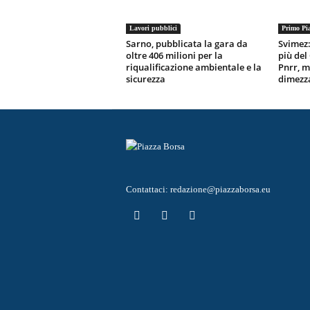
Lavori pubblici
Primo Pi
Sarno, pubblicata la gara da
Svimez:
oltre 406 milioni per la
più del
riqualificazione ambientale e la
Pnrr, m
sicurezza
dimezz
Contattaci:
redazione@piazzaborsa.eu