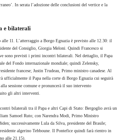
rraneo’. In serata l’adozione delle conclusioni del vertice e la
 e bilaterali
o alle 11. L’atterraggio a Borgo Egnazia è previsto alle 12.30: il
sidente del Consiglio, Giorgia Meloni. Quindi Francesco si
ve sono previsti i primi incontri bilaterali. Nel dettaglio, il Papa
rale del Fondo internazionale mondiale; quindi Zelensky,
sidente francese; Justin Trudeau, Primo ministro canadese. Al
rà ufficialmente il Papa nella corte di Borgo Egnazia cui seguirà
à alla sessione comune e pronuncerà il suo intervento
ito gli altri interventi.
ontri bilaterali tra il Papa e altri Capi di Stato: Bergoglio avrà un
William Samoel Ruto; con Narendra Modi, Primo Ministro
Biden; successivamente Lula da Silva, presidente del Brasile;
esidente algerino Tebboune. Il Pontefice quindi farà rientro in
no alle 21.15).