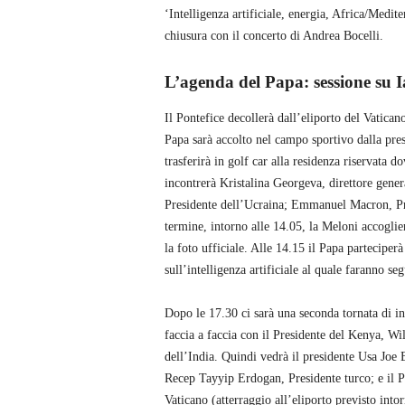
‘Intelligenza artificiale, energia, Africa/Medite
chiusura con il concerto di Andrea Bocelli.
L’agenda del Papa: sessione su Ia
Il Pontefice decollerà dall’eliporto del Vatican
Papa sarà accolto nel campo sportivo dalla pre
trasferirà in golf car alla residenza riservata do
incontrerà Kristalina Georgeva, direttore gene
Presidente dell’Ucraina; Emmanuel Macron, Pre
termine, intorno alle 14.05, la Meloni accoglie
la foto ufficiale. Alle 14.15 il Papa parteciper
sull’intelligenza artificiale al quale faranno segu
Dopo le 17.30 ci sarà una seconda tornata di inc
faccia a faccia con il Presidente del Kenya, 
dell’India. Quindi vedrà il presidente Usa Joe 
Recep Tayyip Erdogan, Presidente turco; e il Pr
Vaticano (atterraggio all’eliporto previsto intor