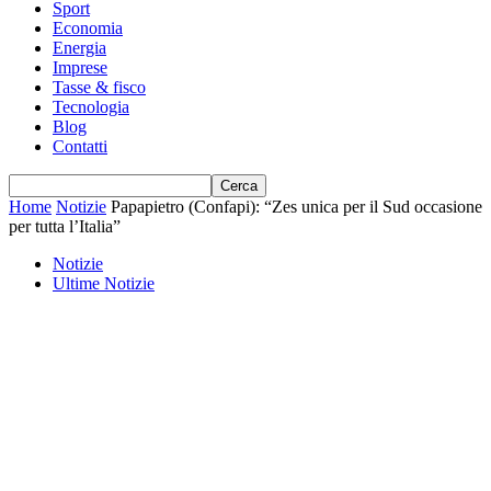
Sport
Economia
Energia
Imprese
Tasse & fisco
Tecnologia
Blog
Contatti
Home
Notizie
Papapietro (Confapi): “Zes unica per il Sud occasione
per tutta l’Italia”
Notizie
Ultime Notizie