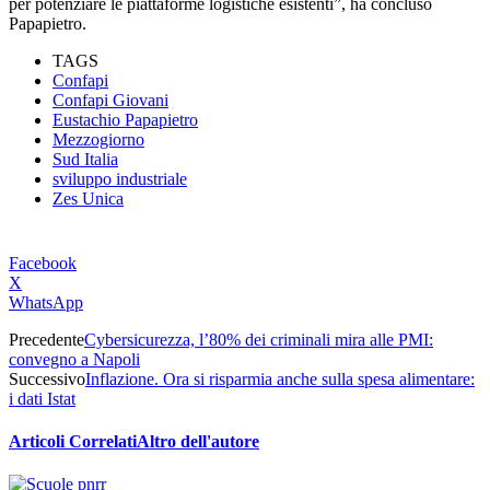
per potenziare le piattaforme logistiche esistenti”, ha concluso
Papapietro.
TAGS
Confapi
Confapi Giovani
Eustachio Papapietro
Mezzogiorno
Sud Italia
sviluppo industriale
Zes Unica
Facebook
X
WhatsApp
Precedente
Cybersicurezza, l’80% dei criminali mira alle PMI:
convegno a Napoli
Successivo
Inflazione. Ora si risparmia anche sulla spesa alimentare:
i dati Istat
Articoli Correlati
Altro dell'autore