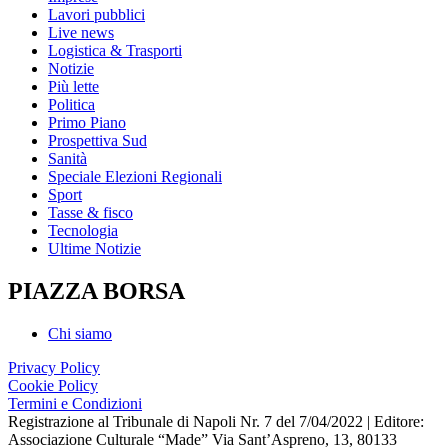
Lavori pubblici
Live news
Logistica & Trasporti
Notizie
Più lette
Politica
Primo Piano
Prospettiva Sud
Sanità
Speciale Elezioni Regionali
Sport
Tasse & fisco
Tecnologia
Ultime Notizie
PIAZZA BORSA
Chi siamo
Privacy Policy
Cookie Policy
Termini e Condizioni
Registrazione al Tribunale di Napoli Nr. 7 del 7/04/2022 | Editore:
Associazione Culturale “Made” Via Sant’Aspreno, 13, 80133