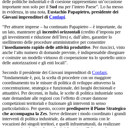
delle politiche industriali e di coesione rappresentano un’occasione
importante non solo per il
Sud
ma per l’intero Paese”. Lo ha messo
in evidenza, in una nota,
Eustachio Papapietro, presidente dei
Giovani imprenditori di
Confapi
.
“Per attrarre imprese – ha continuato Papapietro – è importante, da
un lato, mantenere gli
incentivi orizzontali
(credito d’imposta per
gli investimenti e riduzione dell’Ires) e, dall’altro, garantire lo
snellimento delle procedure amministrative per consentire
l’
insediamento rapido delle attività produttive
. Per riuscirci, visto
anche l’alto numero di domande previste, è indispensabile disegnare
e costruire un modello virtuoso di cooperazione tra lo sportello unico
delle autorizzazioni e gli enti locali”.
Secondo il presidente dei Giovani imprenditori di
Confapi
,
“fondamentale è, poi, la scelta di procedere con un maggiore
coordinamento tra le misure di politica di sviluppo attraverso la
concentrazione, strategica e funzionale, dei luoghi decisionali e
attuatitivi. Per decenni, in Italia, le scelte di politica industriale sono
state demandate alle regioni con l’effetto di creare dannose
competizioni territoriali e frazionare gli interventi in senso
particolaristico. Per questo, occorre
predisporre il Piano Strategico
che accompagna la Zes
. Serve delineare i modo coordinato i grandi
interventi di politica industriale, da attuare in armonia con le
vocazioni dei singoli territori, e quelli infrastrutturali, da realizzare