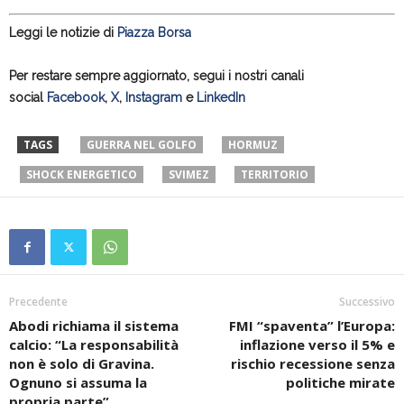
Leggi le notizie di
Piazza Borsa
Per restare sempre aggiornato, segui i nostri canali
social
Facebook
,
X
,
Instagram
e
LinkedIn
TAGS
GUERRA NEL GOLFO
HORMUZ
SHOCK ENERGETICO
SVIMEZ
TERRITORIO
Precedente
Successivo
Abodi richiama il sistema
FMI “spaventa” l’Europa:
calcio: “La responsabilità
inflazione verso il 5% e
non è solo di Gravina.
rischio recessione senza
Ognuno si assuma la
politiche mirate
propria parte”