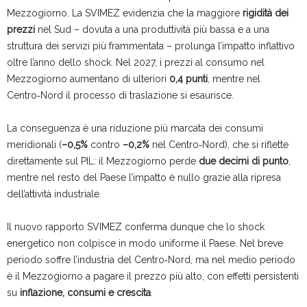
Mezzogiorno. La SVIMEZ evidenzia che la maggiore
rigidità dei
prezzi
nel Sud – dovuta a una produttività più bassa e a una
struttura dei servizi più frammentata – prolunga l’impatto inflattivo
oltre l’anno dello shock. Nel 2027, i prezzi al consumo nel
Mezzogiorno aumentano di ulteriori
0,4 punti
, mentre nel
Centro‑Nord il processo di traslazione si esaurisce.
La conseguenza è una riduzione più marcata dei consumi
meridionali (
–0,5%
contro
–0,2%
nel Centro‑Nord), che si riflette
direttamente sul PIL: il Mezzogiorno perde
due decimi di punto
,
mentre nel resto del Paese l’impatto è nullo grazie alla ripresa
dell’attività industriale.
Il nuovo rapporto SVIMEZ conferma dunque che lo shock
energetico non colpisce in modo uniforme il Paese. Nel breve
periodo soffre l’industria del Centro‑Nord, ma nel medio periodo
è il Mezzogiorno a pagare il prezzo più alto, con effetti persistenti
su
inflazione, consumi e crescita
.