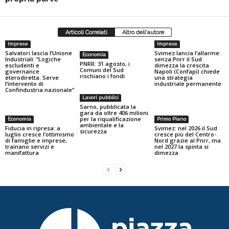
Articoli Correlati
Altro dell'autore
Imprese
Imprese
Salvatori lascia l’Unione
Svimez lancia l’allarme:
Economia
Industriali: “Logiche
senza Pnrr il Sud
PNRR: 31 agosto, i
escludenti e
dimezza la crescita.
Comuni del Sud
governance
Napoli (Confapi) chiede
rischiano i fondi
eterodiretta. Serve
una strategia
l’intervento di
industriale permanente
Confindustria nazionale”
Lavori pubblici
Sarno, pubblicata la
gara da oltre 406 milioni
per la riqualificazione
Economia
Primo Piano
ambientale e la
Fiducia in ripresa: a
Svimez: nel 2026 il Sud
sicurezza
luglio cresce l’ottimismo
cresce più del Centro-
di famiglie e imprese,
Nord grazie al Pnrr, ma
trainano servizi e
nel 2027 la spinta si
manifattura
dimezza