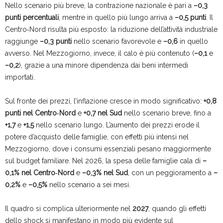
Nello scenario più breve, la contrazione nazionale è pari a
–0,3
punti percentuali
, mentre in quello più lungo arriva a
–0,5 punti
. Il
Centro‑Nord risulta più esposto: la riduzione dell’attività industriale
raggiunge
–0,3 punti
nello scenario favorevole e
–0,6
in quello
avverso. Nel Mezzogiorno, invece, il calo è più contenuto (
–0,1
e
–0,2
), grazie a una minore dipendenza dai beni intermedi
importati.
Sul fronte dei prezzi, l’inflazione cresce in modo significativo:
+0,8
punti nel Centro‑Nord
e
+0,7 nel Sud
nello scenario breve, fino a
+1,7
e
+1,5
nello scenario lungo. L’aumento dei prezzi erode il
potere d’acquisto delle famiglie, con effetti più intensi nel
Mezzogiorno, dove i consumi essenziali pesano maggiormente
sul budget familiare. Nel 2026, la spesa delle famiglie cala di
–
0,1% nel Centro‑Nord
e
–0,3% nel Sud
, con un peggioramento a
–
0,2%
e
–0,5%
nello scenario a sei mesi.
Il quadro si complica ulteriormente nel
2027
, quando gli effetti
dello shock si manifestano in modo più evidente sul