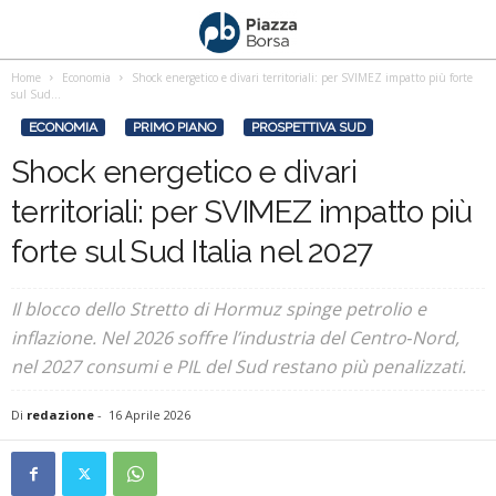
Home
Economia
Shock energetico e divari territoriali: per SVIMEZ impatto più forte
sul Sud...
ECONOMIA
PRIMO PIANO
PROSPETTIVA SUD
Shock energetico e divari
territoriali: per SVIMEZ impatto più
forte sul Sud Italia nel 2027
Il blocco dello Stretto di Hormuz spinge petrolio e
inflazione. Nel 2026 soffre l’industria del Centro‑Nord,
nel 2027 consumi e PIL del Sud restano più penalizzati.
Di
redazione
-
16 Aprile 2026