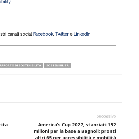
bility
tri canali social
Facebook
,
Twitter
e
LinkedIn
APPORTO DI SOSTENIBILITÀ
SOSTENIBILITÀ
Successivo
cita
America’s Cup 2027, stanziati 152
milioni per la base a Bagnoli: pronti
altri 65 per accessibilità e mobilità