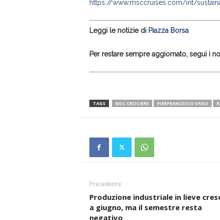
https://www.msccruises.com/int/sustaina
Leggi le notizie di
Piazza Borsa
Per restare sempre aggiornato, segui i nos
TAGS
MSC CROCIERE
PIERFRANCESCO VAGO
R
Precedente
Produzione industriale in lieve cres
a giugno, ma il semestre resta
negativo