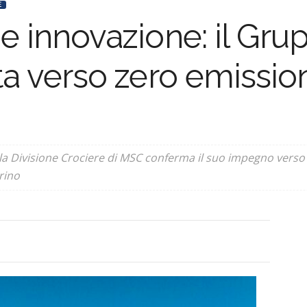
E
à e innovazione: il G
tta verso zero emission
 la Divisione Crociere di MSC conferma il suo impegno verso 
rino