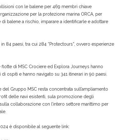
llisioni con le balene per 469 membri chiave
’organizzazione per la protezione marina ORCA, per
i balene a rischio, imparare a identificarle e adottare
 in 84 paesi, tra cui 284 “Protectours”, ovvero esperienze
le flotte di MSC Crociere ed Explora Journeys hanno
i ospiti e hanno navigato su 341 itinerari in 90 paesi.
re del Gruppo MSC resta concentrata sull’ampliamento
rofit delle navi esistenti, sula promozione degli
e sulla collaborazione con l’intero settore marittimo per
ale.
024 è disponibile al seguente link: