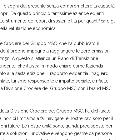
are i bisogni del presente senza compromettere la capacità
ropri. Da questo principio tantissime aziende ed enti
allo strumento de report di sostenibilità per quantificare gli
à della valutazione economica.
ne Crociere del Gruppo MSC, che ha pubblicato il
ando il proprio impegno a raggiungere le zero emissioni
 2050. A questo si affianca un Piano di Transizione
endente, che illustra in modo chiaro come l’azienda
nto alla sesta edizione, il rapporto evidenzia i traguardi
tale, turismo responsabile e impatto sociale, e riflette
della Divisione Crociere del Gruppo MSC con i brand MSC
ella Divisione Crociere del Gruppo MSC, ha dichiarato:
 non ci limitiamo a far navigare le nostre navi solo per il
ni future. Le nostre unità sono, quindi, predisposte per
perte a soluzioni innovative e vengono gestite da persone