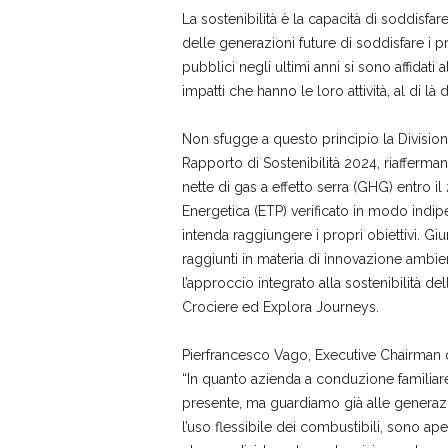
La sostenibilità è la capacità di soddisf
delle generazioni future di soddisfare i p
pubblici negli ultimi anni si sono affidati 
impatti che hanno le loro attività, al di l
Non sfugge a questo principio la Divisio
Rapporto di Sostenibilità 2024, riafferm
nette di gas a effetto serra (GHG) entro il
Energetica (ETP) verificato in modo indip
intenda raggiungere i propri obiettivi. Giu
raggiunti in materia di innovazione ambien
l’approccio integrato alla sostenibilità 
Crociere ed Explora Journeys.
Pierfrancesco Vago, Executive Chairman d
“In quanto azienda a conduzione familiare,
presente, ma guardiamo già alle generazio
l’uso flessibile dei combustibili, sono a