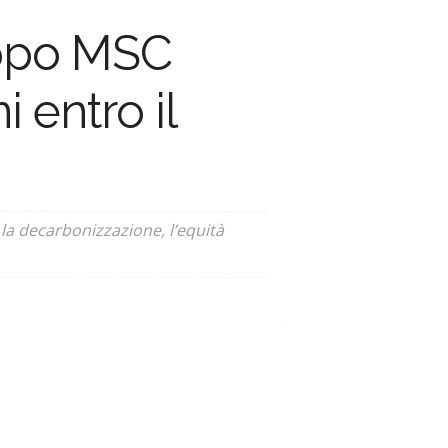
ruppo MSC
i entro il
la decarbonizzazione, l’equità