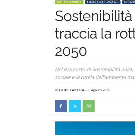
GREEN ECONOMY
LOGISTICA & TRASPORTI
NOTIZI
Sostenibilit
s
a
traccia la ro
2050
Nel Rapporto di Sostenibilità 2024,
sociale e la tutela dell’ambiente ma
Di
Carlo Zazzera
-
6 Agosto 2025