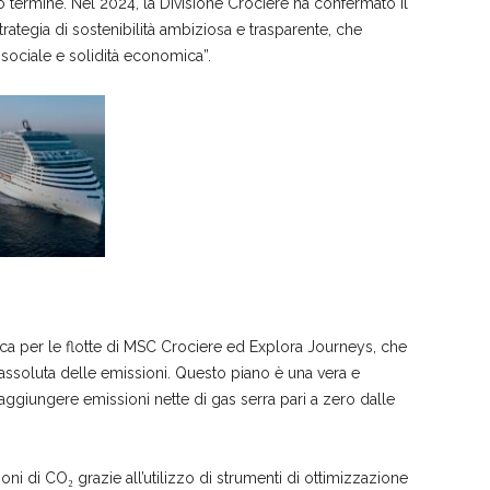
 termine. Nel 2024, la Divisione Crociere ha confermato il
rategia di sostenibilità ambiziosa e trasparente, che
 sociale e solidità economica”.
tica per le flotte di MSC Crociere ed Explora Journeys, che
e assoluta delle emissioni. Questo piano è una vera e
aggiungere emissioni nette di gas serra pari a zero dalle
oni di CO₂ grazie all’utilizzo di strumenti di ottimizzazione