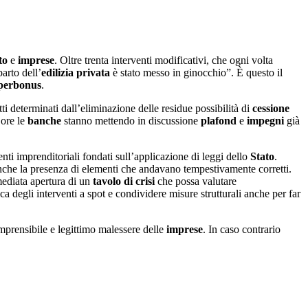
to
e
imprese
. Oltre trenta interventi modificativi, che ogni volta
arto dell’
edilizia privata
è stato messo in ginocchio”. È questo il
perbonus
.
tti determinati dall’eliminazione delle residue possibilità di
cessione
 ore le
banche
stanno mettendo in discussione
plafond
e
impegni
già
ti imprenditoriali fondati sull’applicazione di leggi dello
Stato
.
nche la presenza di elementi che andavano tempestivamente corretti.
ediata apertura di un
tavolo di crisi
che possa valutare
ca degli interventi a spot e condividere misure strutturali anche per far
prensibile e legittimo malessere delle
imprese
. In caso contrario
.