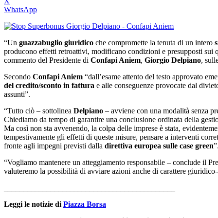
X
WhatsApp
“Un
guazzabuglio giuridico
che compromette la tenuta di un intero
s
producono effetti retroattivi, modificano condizioni e presupposti sui 
commento del Presidente di
Confapi Aniem
,
Giorgio Delpiano
, sul
Secondo
Confapi Aniem
“dall’esame attento del testo approvato emergo
del credito/sconto in fattura
e alle conseguenze provocate dal divieto 
assunti”.
“Tutto ciò – sottolinea
Delpiano
– avviene con una modalità senza prece
Chiediamo da tempo di garantire una conclusione ordinata della gestio
Ma così non sta avvenendo, la colpa delle imprese è stata, evidentemen
tempestivamente gli effetti di queste misure, pensare a interventi corret
fronte agli impegni previsti dalla
direttiva europea sulle case green
”
“Vogliamo mantenere un atteggiamento responsabile – conclude il Pre
valuteremo la possibilità di avviare azioni anche di carattere giuridic
____________________________________________
Leggi le notizie di
Piazza Borsa