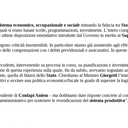
istema economico, occupazionale e sociale
minando la fiducia tra
Sta
quali si erano basate scelte, programmazioni, investimenti. L’intero comp
le ultime disposizioni emendative introdotte dal Governo in merito al
Su
no criticità insostenibili. In particolare stiamo già assistendo agli effe
delle compensazioni con i debiti previdenziali e assicurativi. In queste
denti, intervenendo su processi in corso, su pianificazioni e investimen
ne di questa esperienza sulla quale, fin da subito, avevamo segnalato a
te, quella di fidarsi dello
Stato
. Chiediamo al Ministro
Giorgetti
l’imm
tivi e avviare una politica economico/fiscale in grado di superare la logi
.
sidente di
Confapi Aniem
– ma dobbiamo dare risposte concrete al com
o-amministrativo per sostenere le rivendicazioni del
sistema produttivo
”