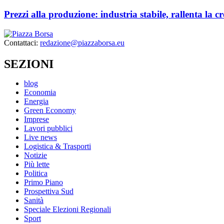
Prezzi alla produzione: industria stabile, rallenta la c
Contattaci:
redazione@piazzaborsa.eu
SEZIONI
blog
Economia
Energia
Green Economy
Imprese
Lavori pubblici
Live news
Logistica & Trasporti
Notizie
Più lette
Politica
Primo Piano
Prospettiva Sud
Sanità
Speciale Elezioni Regionali
Sport