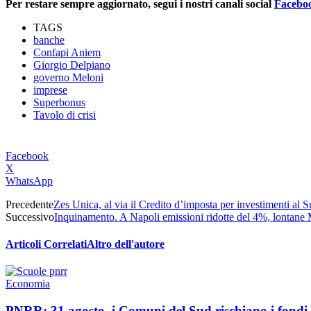
Per restare sempre aggiornato, segui i nostri canali social
Facebo
TAGS
banche
Confapi Aniem
Giorgio Delpiano
governo Meloni
imprese
Superbonus
Tavolo di crisi
Facebook
X
WhatsApp
Precedente
Zes Unica, al via il Credito d’imposta per investimenti al S
Successivo
Inquinamento. A Napoli emissioni ridotte del 4%, lontane Mi
Articoli Correlati
Altro dell'autore
Economia
PNRR: 31 agosto, i Comuni del Sud rischiano i fondi