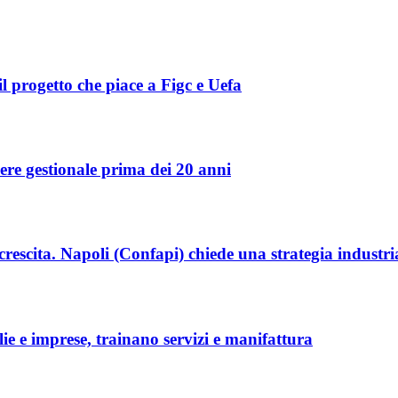
l progetto che piace a Figc e Uefa
re gestionale prima dei 20 anni
crescita. Napoli (Confapi) chiede una strategia industr
lie e imprese, trainano servizi e manifattura