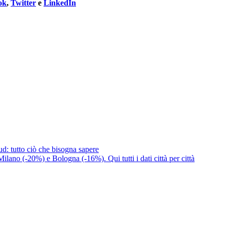
ok
,
Twitter
e
LinkedIn
ud: tutto ciò che bisogna sapere
lano (-20%) e Bologna (-16%). Qui tutti i dati città per città