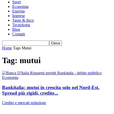
Sport
Economia
Energia
Imprese
Tasse & fisco
Tecnologia
Blog
Contatti
Home
Tags
Mutui
Tag: mutui
Economia
Bankitalia: mutui in crescita solo nel Nord‑Est.
Spread più rigidi, credito...
Credito e mercati
redazione