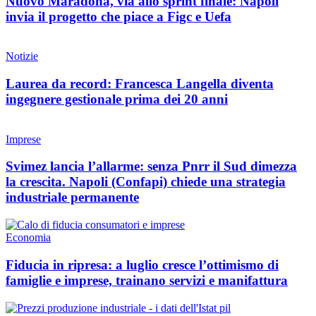
Nuovo Maradona, via allo sprint finale: Napoli
invia il progetto che piace a Figc e Uefa
Notizie
Laurea da record: Francesca Langella diventa
ingegnere gestionale prima dei 20 anni
Imprese
Svimez lancia l’allarme: senza Pnrr il Sud dimezza
la crescita. Napoli (Confapi) chiede una strategia
industriale permanente
Economia
Fiducia in ripresa: a luglio cresce l’ottimismo di
famiglie e imprese, trainano servizi e manifattura