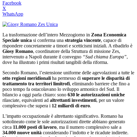
Facebook
X
WhatsApp
La trasformazione dell’intero Mezzogiorno in
Zona Economica
Speciale unica
si conferma una
strategia vincente
, capace di
rispondere concretamente a timori e scetticismi iniziali. A ribadirlo è
Giosy Romano
, coordinatore della Struttura di missione Zes,
intervenuto a Napoli durante il convegno
“Sud chiama Europa”
,
dove ha illustrato i primi risultati tangibili della riforma.
Secondo Romano, l’estensione uniforme delle agevolazioni a tutte le
otto regioni meridionali
ha permesso di
superare le disparità di
trattamento tra territori limitrofi
, eliminando barriere che fino a
poco tempo fa ostacolavano lo sviluppo armonico del Sud. Il
bilancio a oggi parla chiaro: sono
630 le autorizzazioni uniche
rilasciate, equivalenti ad
altrettanti investimenti
, per un valore
complessivo che supera i
12 miliardi di euro
.
L’impatto occupazionale è altrettanto significativo. Romano ha
sottolineato come le sole autorizzazioni dirette abbiano generato
circa
11.000 posti di lavoro
, ma il numero complessivo sale a
34.000 nuove unità
considerando l’indotto e le ricadute indirette.