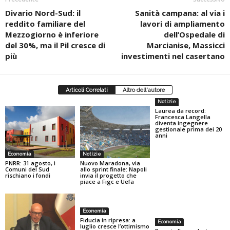
Divario Nord-Sud: il
Sanità campana: al via i
reddito familiare del
lavori di ampliamento
Mezzogiorno è inferiore
dell’Ospedale di
del 30%, ma il Pil cresce di
Marcianise, Massicci
più
investimenti nel casertano
Articoli Correlati
Altro dell'autore
Notizie
Laurea da record:
Francesca Langella
diventa ingegnere
gestionale prima dei 20
anni
Economia
Notizie
PNRR: 31 agosto, i
Nuovo Maradona, via
Comuni del Sud
allo sprint finale: Napoli
rischiano i fondi
invia il progetto che
piace a Figc e Uefa
Economia
Fiducia in ripresa: a
Economia
luglio cresce l’ottimismo