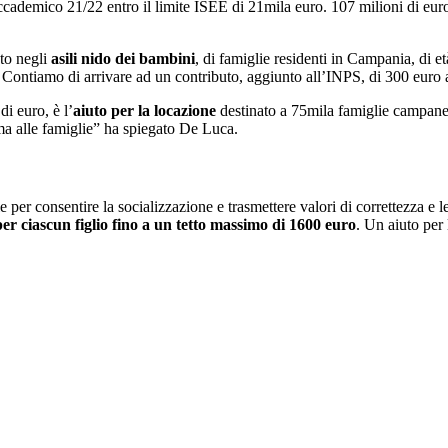
ccademico 21/22 entro il limite ISEE di 21mila euro. 107 milioni di eur
nto negli
asili nido dei bambini
, di famiglie residenti in Campania, di 
 Contiamo di arrivare ad un contributo, aggiunto all’INPS, di 300 euro 
i euro, è l’
aiuto per la locazione
destinato a 75mila famiglie campan
ima alle famiglie” ha spiegato De Luca.
er consentire la socializzazione e trasmettere valori di correttezza e lea
er ciascun figlio fino a un tetto massimo di 1600 euro
. Un aiuto per 