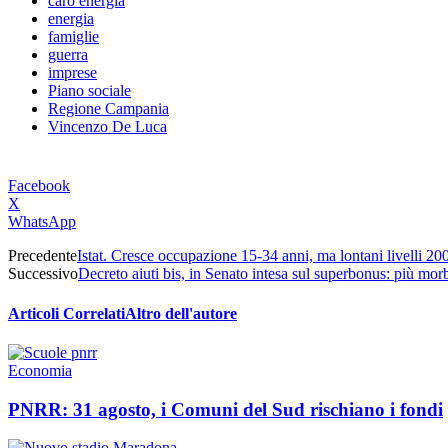
caro energia
energia
famiglie
guerra
imprese
Piano sociale
Regione Campania
Vincenzo De Luca
Facebook
X
WhatsApp
Precedente
Istat. Cresce occupazione 15-34 anni, ma lontani livelli 20
Successivo
Decreto aiuti bis, in Senato intesa sul superbonus: più morb
Articoli Correlati
Altro dell'autore
Economia
PNRR: 31 agosto, i Comuni del Sud rischiano i fondi