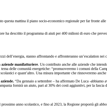
uesta mattina il piano socio-economico regionale per far fronte alle d
e ha descritto il programma di aiuti per 400 milioni di euro che prevede 
ezzi dell’energia, stanno affrontando e affronteranno un’escalation nei c
a aziende manifatturiere
. Un contributo anche alle aziende che intendo
o il tema delle comunità energetiche: “promuoveremo i comuni della Campa
ici scolastici e quant’altro. Una misura importante che rinnoveremo anche 
e aziende.
“Da gennaio a settembre – ha affermato De Luca -abbiamo avut
mpania fornirà un aiuto, pari al 30% dei costi aggiuntivi, per la fascia
il prossimo anno scolastico, e fino al 2023, la Regione proporrà gli abbon