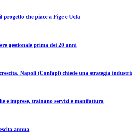
l progetto che piace a Figc e Uefa
re gestionale prima dei 20 anni
crescita. Napoli (Confapi) chiede una strategia industr
lie e imprese, trainano servizi e manifattura
rescita annua