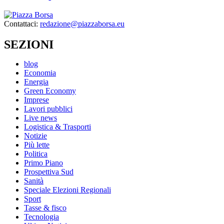
Contattaci:
redazione@piazzaborsa.eu
SEZIONI
blog
Economia
Energia
Green Economy
Imprese
Lavori pubblici
Live news
Logistica & Trasporti
Notizie
Più lette
Politica
Primo Piano
Prospettiva Sud
Sanità
Speciale Elezioni Regionali
Sport
Tasse & fisco
Tecnologia