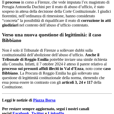
Il
processo
in corso a Firenze, che vede imputata l’ex magistrato di
Perugia Antonella Duchini per il reato di abuso d’ufficio, è stato
sospeso in attesa della decisione della Corte Costituzionale. I giudici
fiorentini, nell’ordinanza di rimessione, hanno considerato
“concreta” la possibilità di riqualificare il reato di
corruzione in atti
giudiziari
nel contesto dell’abuso d’ufficio contestato.
Verso una nuova questione di legittimità: il caso
Bibbiano
Non è solo il Tribunale di Firenze a sollevare dubbi sulla
costituzionalità dell’abolizione dell’abuso d’ufficio.
Anche il
Tribunale di Reggio Emilia
potrebbe inviare una simile richiesta
alla Consulta. Infatti, il 7 ottobre 2024 è atteso il parere relativo al
processo sui presunti affidi illeciti in Val d’Enza
, noto come
caso
Bibbiano
. La Procura di Reggio Emilia ha già sollevato una
questione di legittimità costituzionale della norma, ritenendo che
essa possa essere in contrasto con gli
articoli 3, 24 e 117
della
Costituzione.
Leggi le notizie di
Piazza Borsa
Per restare sempre aggiornato, segui i nostri canali
social
Facebook
,
Twitter
e
LinkedIn