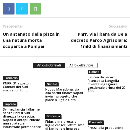
Precedente
Successivo
Un antenato della pizza in
Pnrr. Via libera da Ue a
una natura morta
decreto Parco Agrisolare:
scoperta a Pompei
1mld di finanziamenti
Articoli Correlati
Altro dell'autore
Notizie
Laurea da record:
Economia
Francesca Langella
PNRR: 31 agosto, i
diventa ingegnere
Notizie
Comuni del Sud
gestionale prima dei 20
Nuovo Maradona, via
rischiano i fondi
anni
allo sprint finale: Napoli
invia il progetto che
piace a Figc e Uefa
Imprese
Svimez lancia l’allarme:
senza Pnrr il Sud
dimezza la crescita.
Economia
Napoli (Confapi) chiede
Fiducia in ripresa: a
Economia
una strategia
luglio cresce l’ottimismo
industriale permanente
Prezzi alla produzione:
di famiglie e imprese,