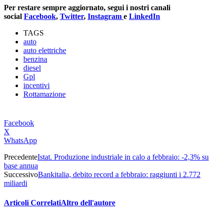
Per restare sempre aggiornato, segui i nostri canali
social
Facebook
,
Twitter
,
Instagram
e
LinkedIn
TAGS
auto
auto elettriche
benzina
diesel
Gpl
incentivi
Rottamazione
Facebook
X
WhatsApp
Precedente
Istat. Produzione industriale in calo a febbraio: -2,3% su
base annua
Successivo
Bankitalia, debito record a febbraio: raggiunti i 2.772
miliardi
Articoli Correlati
Altro dell'autore