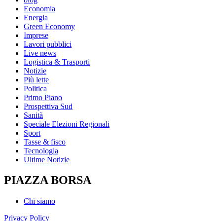
Economia
Energia
Green Economy
Imprese
Lavori pubblici
Live news
Logistica & Trasporti
Notizie
Più lette
Politica
Primo Piano
Prospettiva Sud
Sanità
Speciale Elezioni Regionali
Sport
Tasse & fisco
Tecnologia
Ultime Notizie
PIAZZA BORSA
Chi siamo
Privacy Policy