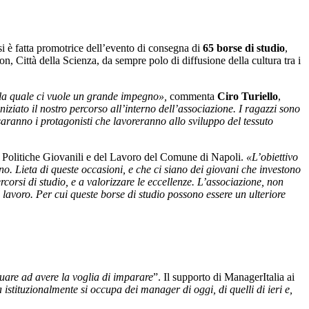
si è fatta promotrice dell’evento di consegna di
65 borse di studio
,
ion,
Città della
Scienza
, da sempre polo di diffusione della cultura tra i
 la quale ci vuole un grande impegno»,
commenta
Ciro Turiello
,
ziato il nostro percorso all’interno dell’associazione. I ragazzi sono
 saranno i protagonisti che lavoreranno allo sviluppo del tessuto
e Politiche Giovanili e del Lavoro del Comune di Napoli.
«L’obiettivo
ano. Lieta di queste occasioni, e che ci siano dei giovani che investono
orsi di studio, e a valorizzare le eccellenze. L’associazione, non
 lavoro. Per cui queste borse di studio possono essere un ulteriore
uare ad avere la voglia di imparare
”. Il supporto di ManagerItalia ai
tituzionalmente si occupa dei manager di oggi, di quelli di ieri e,