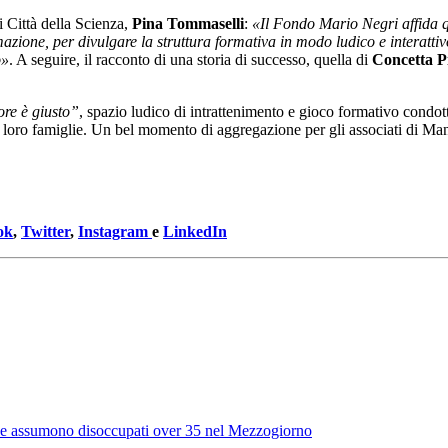
di Città della Scienza,
Pina Tommaselli
:
«Il Fondo Mario Negri affida qu
rmazione, per divulgare la struttura formativa in modo ludico e interat
o»
. A seguire, il racconto di una storia di successo, quella di
Concetta P
ore è giusto”
, spazio ludico di intrattenimento e gioco formativo condot
lle loro famiglie. Un bel momento di aggregazione per gli associati di M
ok
,
Twitter
,
Instagram
e
LinkedIn
 che assumono disoccupati over 35 nel Mezzogiorno