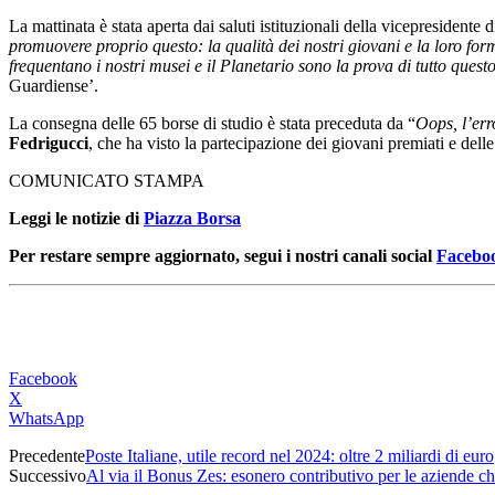
La mattinata è stata aperta dai saluti istituzionali della vicepresidente 
promuovere proprio questo: la qualità dei nostri giovani e la loro fo
frequentano i nostri musei e il Planetario sono la prova di tutto quest
Guardiense’.
La consegna delle 65 borse di studio è stata preceduta da “
Oops, l’err
Fedrigucci
, che ha visto la partecipazione dei giovani premiati e de
COMUNICATO STAMPA
Leggi le notizie di
Piazza Borsa
Per restare sempre aggiornato, segui i nostri canali social
Facebo
Facebook
X
WhatsApp
Precedente
Poste Italiane, utile record nel 2024: oltre 2 miliardi di euro
Successivo
Al via il Bonus Zes: esonero contributivo per le aziende