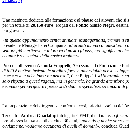
WhatsApp
Una mattinata dedicata alla formazione e al plauso dei giovani che si s
per un totale di
20.150 euro
, erogati dal
Fondo Mario Negri
, destin
più giovani.
«In questo appuntamento ormai annuale, ManagerItalia, tramite il su
presidente ManagerItalia Campania.
«I grandi numeri di quest’anno ci
sempre più meritevoli, e a loro va il nostro plauso, ma significa anche
economico e sociale della nostra regione».
Presenti all’evento
Armida Filippelli
, Assessora alla Formazione Pr
di tutti è mettere insieme le migliori forze e potenzialità per lo svilu
in se stessi, e nelle loro competenze”
, dice Filippelli.
«Un grande ringra
solo rispetto a questi ragazzi, ma in generale, ha grande attenzione p
elemento per verificare i percorsi di studi, e specializzarsi ancora di p
La preparazione dei dirigenti si conferma, così, priorità assoluta dell’a
Terziario
.
Andrea Guadalupi
, delegato CFMT, dichiara:
«La formazi
propri associati va avanti da circa 30 anni, “
ma è da qualche anno che 
ovviamente, vogliamo occuparci di quelli di domani»
, conclude Guad