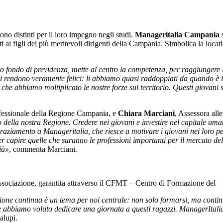
ono distinti per il loro impegno negli studi.
Manageritalia Campania
ati ai figli dei più meritevoli dirigenti della Campania. Simbolica la locat
o fondo di previdenza, mette al centro la competenza, per raggiungere
 rendono veramente felici: li abbiamo quasi raddoppiati da quando è ini
 che abbiamo moltiplicato le nostre forze sul territorio. Questi giovani
ofessionale della Regione Campania, e
Chiara Marciani
, Assessora all
ppo della nostra Regione. Credere nei giovani e investire nel capitale um
ziamento a Manageritalia, che riesce a motivare i giovani nei loro perc
er capire quelle che saranno le professioni importanti per il mercato del
iù»
, commenta Marciani.
ssociazione, garantita attraverso il
CFMT – Centro di Formazione del
one continua è un tema per noi centrale: non solo formarsi, ma contin
abbiamo voluto dedicare una giornata a questi ragazzi. ManagerItalia is
alupi.