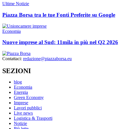
Ultime Notizie
Piazza Borsa tra le tue Fonti Preferite su Google
Economia
Nuove imprese al Sud: 11mila in più nel Q2 2026
Contattaci:
redazione@piazzaborsa.eu
SEZIONI
blog
Economia
Energia
Green Economy
Imprese
Lavori pubblici
Live news
Logistica & Trasporti
Notizie
Più lette