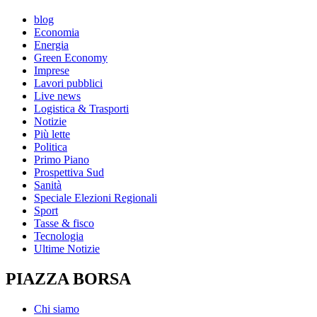
blog
Economia
Energia
Green Economy
Imprese
Lavori pubblici
Live news
Logistica & Trasporti
Notizie
Più lette
Politica
Primo Piano
Prospettiva Sud
Sanità
Speciale Elezioni Regionali
Sport
Tasse & fisco
Tecnologia
Ultime Notizie
PIAZZA BORSA
Chi siamo