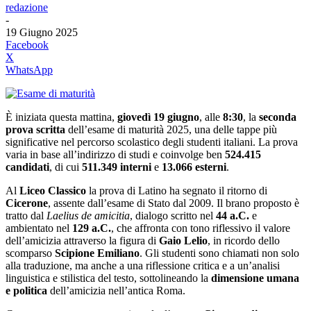
redazione
-
19 Giugno 2025
Facebook
X
WhatsApp
È iniziata questa mattina,
giovedì 19 giugno
, alle
8:30
, la
seconda
prova scritta
dell’esame di maturità 2025, una delle tappe più
significative nel percorso scolastico degli studenti italiani. La prova
varia in base all’indirizzo di studi e coinvolge ben
524.415
candidati
, di cui
511.349 interni
e
13.066 esterni
.
Al
Liceo Classico
la prova di Latino ha segnato il ritorno di
Cicerone
, assente dall’esame di Stato dal 2009. Il brano proposto è
tratto dal
Laelius de amicitia
, dialogo scritto nel
44 a.C.
e
ambientato nel
129 a.C.
, che affronta con tono riflessivo il valore
dell’amicizia attraverso la figura di
Gaio Lelio
, in ricordo dello
scomparso
Scipione Emiliano
. Gli studenti sono chiamati non solo
alla traduzione, ma anche a una riflessione critica e a un’analisi
linguistica e stilistica del testo, sottolineando la
dimensione umana
e politica
dell’amicizia nell’antica Roma.