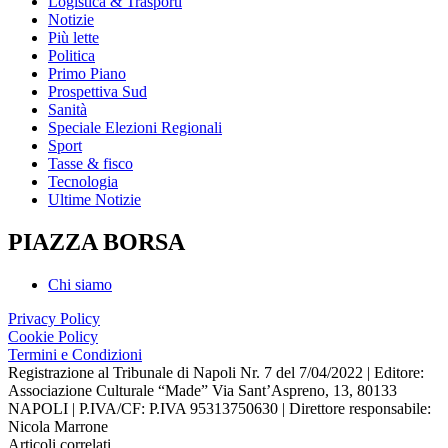
Logistica & Trasporti
Notizie
Più lette
Politica
Primo Piano
Prospettiva Sud
Sanità
Speciale Elezioni Regionali
Sport
Tasse & fisco
Tecnologia
Ultime Notizie
PIAZZA BORSA
Chi siamo
Privacy Policy
Cookie Policy
Termini e Condizioni
Registrazione al Tribunale di Napoli Nr. 7 del 7/04/2022 | Editore:
Associazione Culturale “Made” Via Sant’Aspreno, 13, 80133
NAPOLI | P.IVA/CF: P.IVA 95313750630 | Direttore responsabile:
Nicola Marrone
Articoli correlati