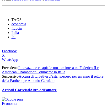
TAGS
economia
fiducia
Italia
Pil
Facebook
X
WhatsApp
Precedente
Innovazione e capitale umano: intesa tra Federico II e
American Chamber of Commerce in Italia
Successivo
Accusa di turbativa d’asta, sospeso per un anno il rettore
della Parthenope Antonio Garofalo
Articoli Correlati
Altro dell'autore
Economia