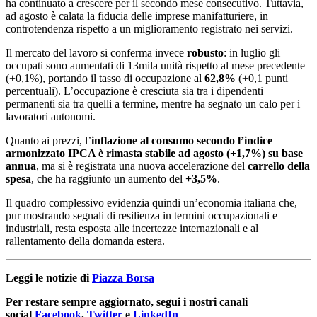
ha continuato a crescere per il secondo mese consecutivo. Tuttavia,
ad agosto è calata la fiducia delle imprese manifatturiere, in
controtendenza rispetto a un miglioramento registrato nei servizi.
Il mercato del lavoro si conferma invece
robusto
: in luglio gli
occupati sono aumentati di 13mila unità rispetto al mese precedente
(+0,1%), portando il tasso di occupazione al
62,8%
(+0,1 punti
percentuali). L’occupazione è cresciuta sia tra i dipendenti
permanenti sia tra quelli a termine, mentre ha segnato un calo per i
lavoratori autonomi.
Quanto ai prezzi, l’
inflazione al consumo secondo l’indice
armonizzato IPCA è rimasta stabile ad agosto (+1,7%) su base
annua
, ma si è registrata una nuova accelerazione del
carrello della
spesa
, che ha raggiunto un aumento del
+3,5%
.
Il quadro complessivo evidenzia quindi un’economia italiana che,
pur mostrando segnali di resilienza in termini occupazionali e
industriali, resta esposta alle incertezze internazionali e al
rallentamento della domanda estera.
Leggi le notizie di
Piazza Borsa
Per restare sempre aggiornato, segui i nostri canali
social
Facebook
,
Twitter
e
LinkedIn