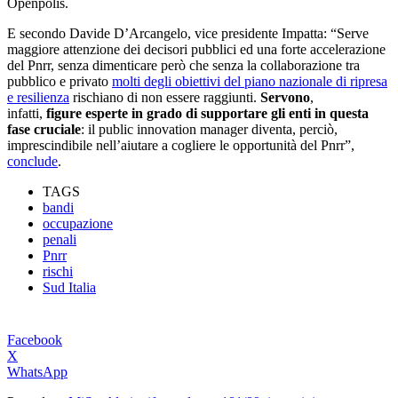
Openpolis.
E secondo Davide D’Arcangelo, vice presidente Impatta: “Serve
maggiore attenzione dei decisori pubblici ed una forte accelerazione
del Pnrr, senza dimenticare però che senza la collaborazione tra
pubblico e privato
molti degli obiettivi del piano nazionale di ripresa
e resilienza
rischiano di non essere raggiunti.
Servono
,
infatti,
figure esperte in grado di supportare gli enti in questa
fase cruciale
: il public innovation manager diventa, perciò,
imprescindibile nell’aiutare a cogliere le opportunità del Pnrr”,
conclude
.
TAGS
bandi
occupazione
penali
Pnrr
rischi
Sud Italia
Facebook
X
WhatsApp