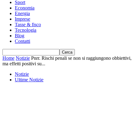
Sport
Economia
Energia
Imprese
Tasse & fisco
Tecnologia
Blog
Contatti
Home
Notizie
Pnrr. Rischi penali se non si raggiungono obbiettivi,
ma effetti positivi su...
Notizie
Ultime Notizie