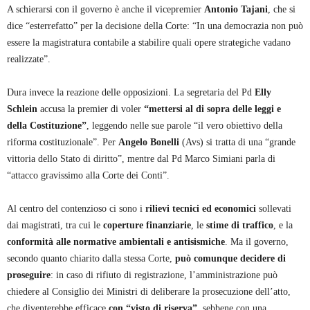
A schierarsi con il governo è anche il vicepremier
Antonio Tajani
, che si
dice “esterrefatto” per la decisione della Corte: “In una democrazia non può
essere la magistratura contabile a stabilire quali opere strategiche vadano
realizzate”.
Dura invece la reazione delle opposizioni. La segretaria del Pd
Elly
Schlein
accusa la premier di voler
“mettersi al di sopra delle leggi e
della Costituzione”
, leggendo nelle sue parole “il vero obiettivo della
riforma costituzionale”. Per
Angelo Bonelli
(Avs) si tratta di una “grande
vittoria dello Stato di diritto”, mentre dal Pd Marco Simiani parla di
“attacco gravissimo alla Corte dei Conti”.
Al centro del contenzioso ci sono i
rilievi tecnici ed economici
sollevati
dai magistrati, tra cui le
coperture finanziarie
, le
stime di traffico
, e la
conformità alle normative ambientali e antisismiche
. Ma il governo,
secondo quanto chiarito dalla stessa Corte,
può comunque decidere di
proseguire
: in caso di rifiuto di registrazione, l’amministrazione può
chiedere al Consiglio dei Ministri di deliberare la prosecuzione dell’atto,
che diventerebbe efficace
con “visto di riserva”
, sebbene con una