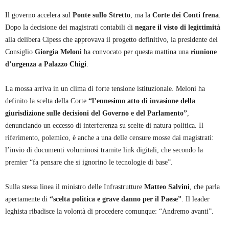
Il governo accelera sul
Ponte sullo Stretto
, ma la
Corte dei Conti frena
.
Dopo la decisione dei magistrati contabili di
negare il visto di legittimità
alla delibera Cipess che approvava il progetto definitivo, la presidente del
Consiglio
Giorgia Meloni
ha convocato per questa mattina una
riunione
d’urgenza a Palazzo Chigi
.
La mossa arriva in un clima di forte tensione istituzionale. Meloni ha
definito la scelta della Corte
“l’ennesimo atto di invasione della
giurisdizione sulle decisioni del Governo e del Parlamento”
,
denunciando un eccesso di interferenza su scelte di natura politica. Il
riferimento, polemico, è anche a una delle censure mosse dai magistrati:
l’invio di documenti voluminosi tramite link digitali, che secondo la
premier “fa pensare che si ignorino le tecnologie di base”.
Sulla stessa linea il ministro delle Infrastrutture
Matteo Salvini
, che parla
apertamente di
“scelta politica e grave danno per il Paese”
. Il leader
leghista ribadisce la volontà di procedere comunque: “Andremo avanti”.