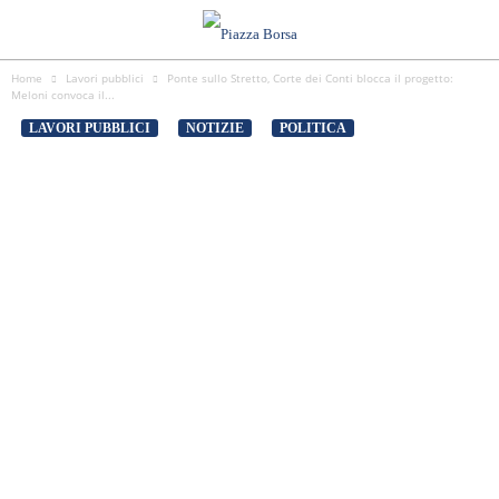
Home
Lavori pubblici
Ponte sullo Stretto, Corte dei Conti blocca il progetto:
Meloni convoca il...
LAVORI PUBBLICI
NOTIZIE
POLITICA