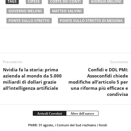
TAGS
CIPESS
CORTE DEI CONTI
GIORGIA MELONI
GOVERNO MELONI
MATTEO SALVINI
PONTE SULLO STRETTO
PONTE SULLO STRETTO DI MESSINA
Precedente
Successivo
Nvidia fa la storia: prima
Confidi e DDL PMI:
azienda al mondo da 5.000
Assoconfidi chiede
miliardi di dollari grazie
modifiche all’articolo 5 per
all’intelligenza artificiale
una riforma più efficace e
condivisa
Articoli Correlati
Altro dell'autore
PNRR: 31 agosto, i Comuni del Sud rischiano i fondi