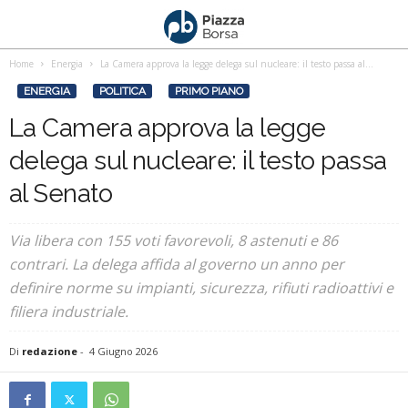
Home
Energia
La Camera approva la legge delega sul nucleare: il testo passa al...
ENERGIA
POLITICA
PRIMO PIANO
La Camera approva la legge
delega sul nucleare: il testo passa
al Senato
Via libera con 155 voti favorevoli, 8 astenuti e 86
contrari. La delega affida al governo un anno per
definire norme su impianti, sicurezza, rifiuti radioattivi e
filiera industriale.
Di
redazione
-
4 Giugno 2026