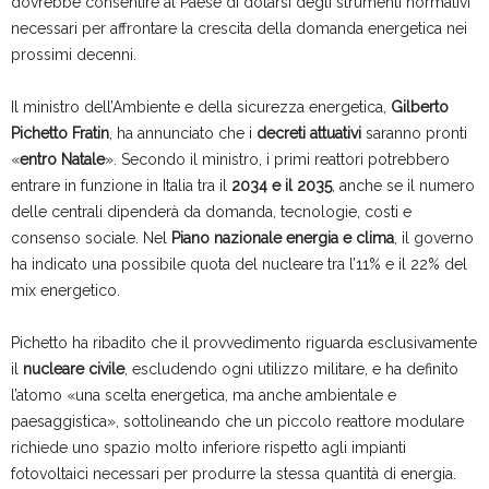
dovrebbe consentire al Paese di dotarsi degli strumenti normativi
necessari per affrontare la crescita della domanda energetica nei
prossimi decenni.
Il ministro dell’Ambiente e della sicurezza energetica,
Gilberto
Pichetto Fratin
, ha annunciato che i
decreti attuativi
saranno pronti
«
entro Natale
». Secondo il ministro, i primi reattori potrebbero
entrare in funzione in Italia tra il
2034 e il 2035
, anche se il numero
delle centrali dipenderà da domanda, tecnologie, costi e
consenso sociale. Nel
Piano nazionale energia e clima
, il governo
ha indicato una possibile quota del nucleare tra l’11% e il 22% del
mix energetico.
Pichetto ha ribadito che il provvedimento riguarda esclusivamente
il
nucleare civile
, escludendo ogni utilizzo militare, e ha definito
l’atomo «una scelta energetica, ma anche ambientale e
paesaggistica», sottolineando che un piccolo reattore modulare
richiede uno spazio molto inferiore rispetto agli impianti
fotovoltaici necessari per produrre la stessa quantità di energia.