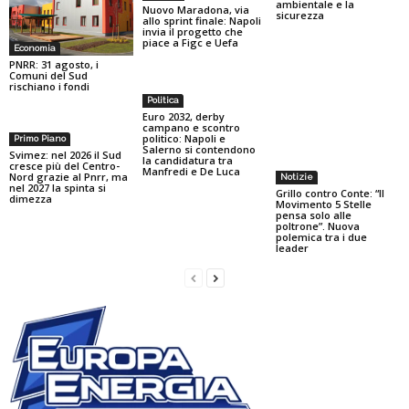
ambientale e la
Nuovo Maradona, via
sicurezza
allo sprint finale: Napoli
invia il progetto che
piace a Figc e Uefa
Economia
PNRR: 31 agosto, i
Comuni del Sud
rischiano i fondi
Politica
Euro 2032, derby
campano e scontro
politico: Napoli e
Primo Piano
Salerno si contendono
Svimez: nel 2026 il Sud
la candidatura tra
cresce più del Centro-
Manfredi e De Luca
Nord grazie al Pnrr, ma
Notizie
nel 2027 la spinta si
Grillo contro Conte: “Il
dimezza
Movimento 5 Stelle
pensa solo alle
poltrone”. Nuova
polemica tra i due
leader