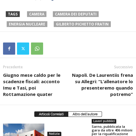
TAGS
CAMERA
CAMERA DEI DEPUTATI
ENERGIA NUCLEARE
GILBERTO PICHETTO FRATIN
Precedente
Successivo
Giugno mese caldo per le
Napoli. De Laurentiis frena
scadenze fiscali: acconto
su Allegri: “L’allenatore lo
Imu e Tasi, poi
presenteremo quando
Rottamazione quater
potremo”
Articoli Correlati
Altro dell'autore
Lavori pubblici
Sarno, pubblicata la
gara da oltre 406 milioni
per la riqualificazione
Notizie