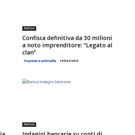
Notizie
Confisca definitiva da 30 milioni
a noto imprenditore: “Legato al
clan”
redazione
Imprese e antimafia
Notizie
ia
Indagini bancarie su conti di