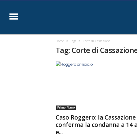
p
i
Home
Tags
Corte di Cassazione
Tag: Corte di Cassazion
a
z
z
a
b
Primo Piano
Caso Roggero: la Cassazione
o
conferma la condanna a 14 
e...
r