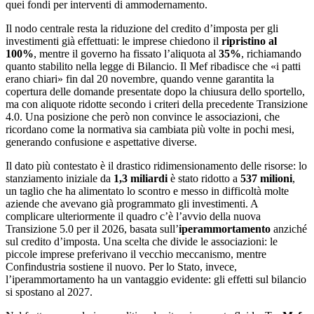
quei fondi per interventi di ammodernamento.
Il nodo centrale resta la riduzione del credito d’imposta per gli
investimenti già effettuati: le imprese chiedono il
ripristino al
100%
, mentre il governo ha fissato l’aliquota al
35%
, richiamando
quanto stabilito nella legge di Bilancio. Il Mef ribadisce che «i patti
erano chiari» fin dal 20 novembre, quando venne garantita la
copertura delle domande presentate dopo la chiusura dello sportello,
ma con aliquote ridotte secondo i criteri della precedente Transizione
4.0. Una posizione che però non convince le associazioni, che
ricordano come la normativa sia cambiata più volte in pochi mesi,
generando confusione e aspettative diverse.
Il dato più contestato è il drastico ridimensionamento delle risorse: lo
stanziamento iniziale da
1,3 miliardi
è stato ridotto a
537 milioni
,
un taglio che ha alimentato lo scontro e messo in difficoltà molte
aziende che avevano già programmato gli investimenti. A
complicare ulteriormente il quadro c’è l’avvio della nuova
Transizione 5.0 per il 2026, basata sull’
iperammortamento
anziché
sul credito d’imposta. Una scelta che divide le associazioni: le
piccole imprese preferivano il vecchio meccanismo, mentre
Confindustria sostiene il nuovo. Per lo Stato, invece,
l’iperammortamento ha un vantaggio evidente: gli effetti sul bilancio
si spostano al 2027.