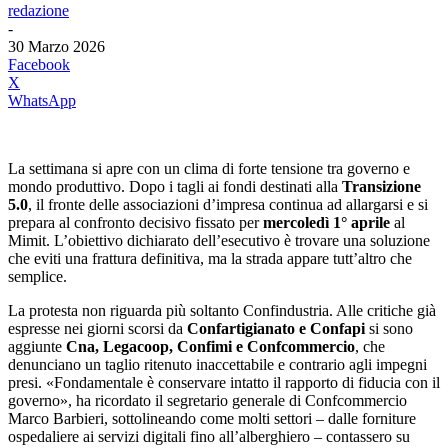
redazione
-
30 Marzo 2026
Facebook
X
WhatsApp
La settimana si apre con un clima di forte tensione tra governo e
mondo produttivo. Dopo i tagli ai fondi destinati alla
Transizione
5.0
, il fronte delle associazioni d’impresa continua ad allargarsi e si
prepara al confronto decisivo fissato per
mercoledì 1° aprile
al
Mimit. L’obiettivo dichiarato dell’esecutivo è trovare una soluzione
che eviti una frattura definitiva, ma la strada appare tutt’altro che
semplice.
La protesta non riguarda più soltanto Confindustria. Alle critiche già
espresse nei giorni scorsi da
Confartigianato e Confapi
si sono
aggiunte
Cna, Legacoop, Confimi e Confcommercio
, che
denunciano un taglio ritenuto inaccettabile e contrario agli impegni
presi. «Fondamentale è conservare intatto il rapporto di fiducia con il
governo», ha ricordato il segretario generale di Confcommercio
Marco Barbieri, sottolineando come molti settori – dalle forniture
ospedaliere ai servizi digitali fino all’alberghiero – contassero su