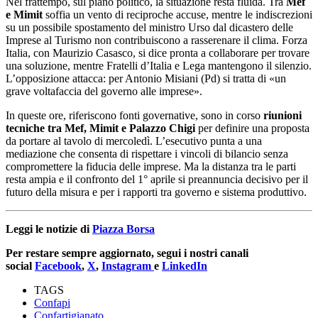
Nel frattempo, sul piano politico, la situazione resta fluida. Tra
Mef
e Mimit
soffia un vento di reciproche accuse, mentre le indiscrezioni
su un possibile spostamento del ministro Urso dal dicastero delle
Imprese al Turismo non contribuiscono a rasserenare il clima. Forza
Italia, con Maurizio Casasco, si dice pronta a collaborare per trovare
una soluzione, mentre Fratelli d’Italia e Lega mantengono il silenzio.
L’opposizione attacca: per Antonio Misiani (Pd) si tratta di «un
grave voltafaccia del governo alle imprese».
In queste ore, riferiscono fonti governative, sono in corso
riunioni
tecniche tra Mef, Mimit e Palazzo Chigi
per definire una proposta
da portare al tavolo di mercoledì. L’esecutivo punta a una
mediazione che consenta di rispettare i vincoli di bilancio senza
compromettere la fiducia delle imprese. Ma la distanza tra le parti
resta ampia e il confronto del 1° aprile si preannuncia decisivo per il
futuro della misura e per i rapporti tra governo e sistema produttivo.
Leggi le notizie di
Piazza Borsa
Per restare sempre aggiornato, segui i nostri canali
social
Facebook
,
X
,
Instagram
e
LinkedIn
TAGS
Confapi
Confartigianato