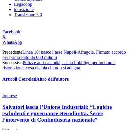
Legacoop
transizione
Transizione 5.0
Facebook
X
WhatsApp
Precedente
Linea 10: nasce l’asse Napoli-Afragola. Firmato accordo
per primo lotto da 660 milioni
Successivo
Polizze anti‑calamità, scatta l’obbligo per turismo e
ristorazione: cosa rischia chi non si adegua
Articoli Correlati
Altro dell'autore
Imprese
Salvatori lascia l’Unione Industriali: “Logiche
escludenti e governance eterodiretta. Serve
l’intervento di Confindustria nazionale”