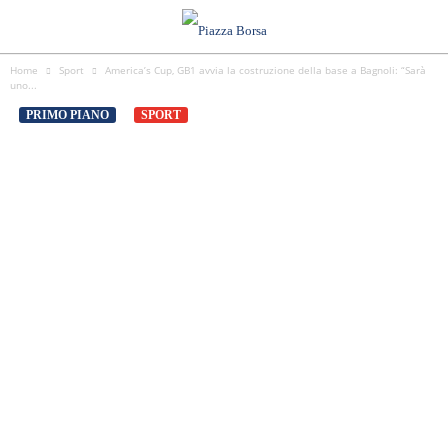
Home
Sport
America’s Cup, GB1 avvia la costruzione della base a Bagnoli: “Sarà
uno...
PRIMO PIANO
SPORT