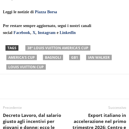
Leggi le notizie di
Piazza Borsa
Per restare sempre aggiornato, segui i nostri canali
social
Facebook
,
X
,
Instagram
e
LinkedIn
TAGS
38ª LOUIS VUITTON AMERICA'S CUP
AMERICA'S CUP
BAGNOLI
GB1
IAN WALKER
LOUIS VUITTON CUP
Precedente
Successivo
Decreto Lavoro, dal salario
Export italiano in
giusto agli incentivi per
accelerazione nel primo
giovani e donne: ecco le
trimestre 2026: Centro e