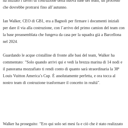
ha iniziato i lavori di costruzione della nuova base del team, un processo
che dovrebbe protrarsi fino all’autunno.
Ian Walker, CEO di GB1, era a Bagnoli per firmare i documenti iniziali
per dare il via alla costruzione, con l’arrivo del primo camion del team con
la base preassemblata che fungeva da casa per la squadra già a Barcellona
nel 2024.
Guardando le acque cristalline di fronte alle basi del team, Walker ha
commentato: “Solo quando arrivi qui e vedi la brezza marina di 14 nodi e
il panorama mozzafiato ti rendi conto di quanto sarà straordinaria la 38ª
Louis Vuitton America’s Cup. È assolutamente perfetta, e ora tocca al
nostro team di costruzione trasformare il concetto in realtà”.
Walker ha proseguito: “Ero qui solo sei mesi fa e ciò che è stato realizzato