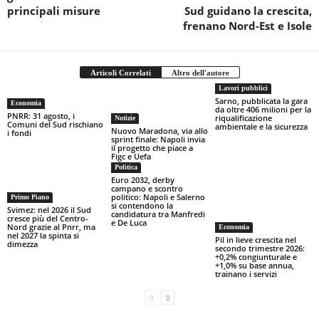
principali misure
Sud guidano la crescita,
frenano Nord‑Est e Isole
Articoli Correlati
Altro dell'autore
Lavori pubblici
Sarno, pubblicata la gara
Economia
da oltre 406 milioni per la
PNRR: 31 agosto, i
riqualificazione
Notizie
Comuni del Sud rischiano
ambientale e la sicurezza
Nuovo Maradona, via allo
i fondi
sprint finale: Napoli invia
il progetto che piace a
Figc e Uefa
Politica
Euro 2032, derby
campano e scontro
politico: Napoli e Salerno
Primo Piano
si contendono la
Svimez: nel 2026 il Sud
candidatura tra Manfredi
cresce più del Centro-
e De Luca
Nord grazie al Pnrr, ma
Economia
nel 2027 la spinta si
Pil in lieve crescita nel
dimezza
secondo trimestre 2026:
+0,2% congiunturale e
+1,0% su base annua,
trainano i servizi