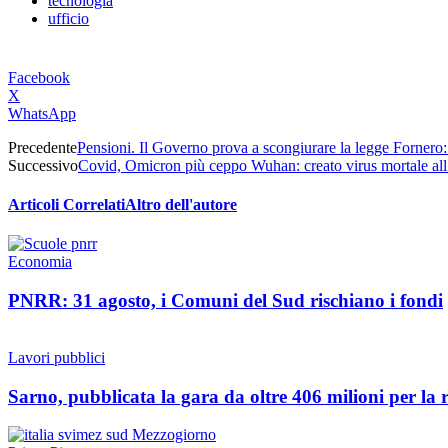
tecnologia
ufficio
Facebook
X
WhatsApp
Precedente
Pensioni. Il Governo prova a scongiurare la legge Fornero:
Successivo
Covid, Omicron più ceppo Wuhan: creato virus mortale all
Articoli Correlati
Altro dell'autore
Economia
PNRR: 31 agosto, i Comuni del Sud rischiano i fondi
Lavori pubblici
Sarno, pubblicata la gara da oltre 406 milioni per la r