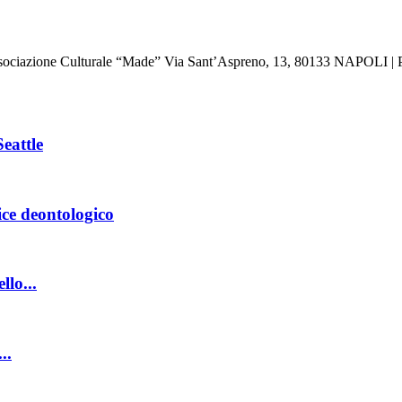
: Associazione Culturale “Made” Via Sant’Aspreno, 13, 80133 NAPOLI | 
eattle
dice deontologico
llo...
..