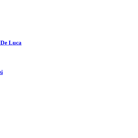
e De Luca
zi