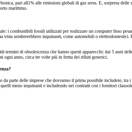
bonica, pari all1% alle emissioni globali di gas serra. E, sorpresa delle s
porto marittimo.
le: i combustibili fossili utilizzati per realizzare un computer fisso pesan
prima vista sembrerebbero inquinanti, come automobili o elettrodomestici
i termini di obsolescenza che hanno questi apparecchi: dai 5 anni delle 
ogni anno, circa tre volte più in fretta dei rifiuti generici.
denza?
 parte delle imprese che dovranno il prima possibile includere, tra i crite
quelli meno inquinanti e includendo nei contratti con i fornitori clausole