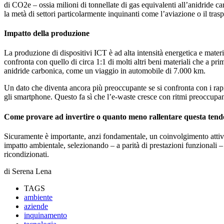
di CO2e – ossia milioni di tonnellate di gas equivalenti all’anidride car
la metà di settori particolarmente inquinanti come l’aviazione o il tras
Impatto della produzione
La produzione di dispositivi ICT è ad alta intensità energetica e materia
confronta con quello di circa 1:1 di molti altri beni materiali che a 
anidride carbonica, come un viaggio in automobile di 7.000 km.
Un dato che diventa ancora più preoccupante se si confronta con i rapid
gli smartphone. Questo fa sì che l’e-waste cresce con ritmi preoccupanti 
Come provare ad invertire o quanto meno rallentare questa ten
Sicuramente è importante, anzi fondamentale, un coinvolgimento attivo da
impatto ambientale, selezionando – a parità di prestazioni funzionali – 
ricondizionati.
di Serena Lena
TAGS
ambiente
aziende
inquinamento