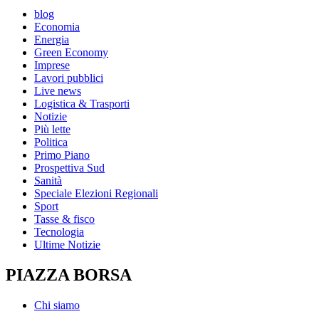
blog
Economia
Energia
Green Economy
Imprese
Lavori pubblici
Live news
Logistica & Trasporti
Notizie
Più lette
Politica
Primo Piano
Prospettiva Sud
Sanità
Speciale Elezioni Regionali
Sport
Tasse & fisco
Tecnologia
Ultime Notizie
PIAZZA BORSA
Chi siamo