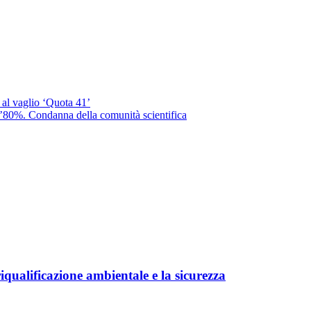
 al vaglio ‘Quota 41’
’80%. Condanna della comunità scientifica
iqualificazione ambientale e la sicurezza