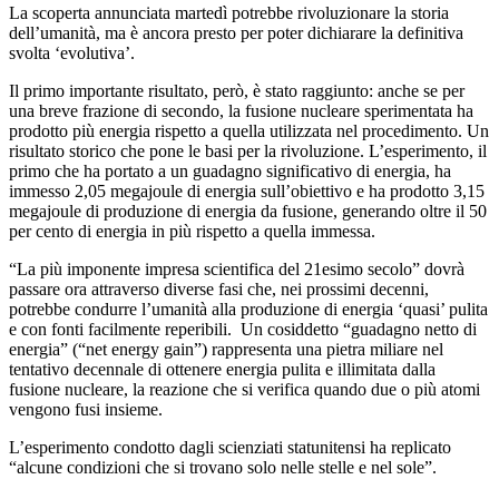
La scoperta annunciata martedì potrebbe rivoluzionare la storia
dell’umanità, ma è ancora presto per poter dichiarare la definitiva
svolta ‘evolutiva’.
Il primo importante risultato, però, è stato raggiunto: anche se per
una breve frazione di secondo, la fusione nucleare sperimentata ha
prodotto più energia rispetto a quella utilizzata nel procedimento. Un
risultato storico che pone le basi per la rivoluzione. L’esperimento, il
primo che ha portato a un guadagno significativo di energia, ha
immesso 2,05 megajoule di energia sull’obiettivo e ha prodotto 3,15
megajoule di produzione di energia da fusione, generando oltre il 50
per cento di energia in più rispetto a quella immessa.
“La più imponente impresa scientifica del 21esimo secolo” dovrà
passare ora attraverso diverse fasi che, nei prossimi decenni,
potrebbe condurre l’umanità alla produzione di energia ‘quasi’ pulita
e con fonti facilmente reperibili. Un cosiddetto “guadagno netto di
energia” (“net energy gain”) rappresenta una pietra miliare nel
tentativo decennale di ottenere energia pulita e illimitata dalla
fusione nucleare, la reazione che si verifica quando due o più atomi
vengono fusi insieme.
L’esperimento condotto dagli scienziati statunitensi ha replicato
“alcune condizioni che si trovano solo nelle stelle e nel sole”.