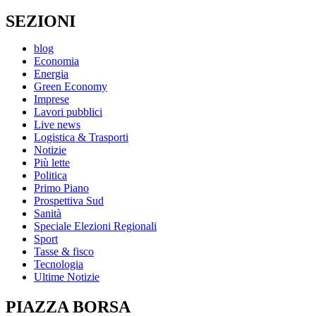
SEZIONI
blog
Economia
Energia
Green Economy
Imprese
Lavori pubblici
Live news
Logistica & Trasporti
Notizie
Più lette
Politica
Primo Piano
Prospettiva Sud
Sanità
Speciale Elezioni Regionali
Sport
Tasse & fisco
Tecnologia
Ultime Notizie
PIAZZA BORSA