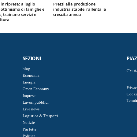
in ripresa: a luglio
Prezzi alla produzione:
l’ottimismo di famiglie e
industria stabile, rallenta la
, trainano servizi e
crescita annua
ttura
SEZIONI
PIA
blog
Chi s
Economia
Energia
Privac
Green Economy
Cooki
Imprese
Termi
Lavori pubblici
Live news
Logistica & Trasporti
Notizie
Più lette
Politica