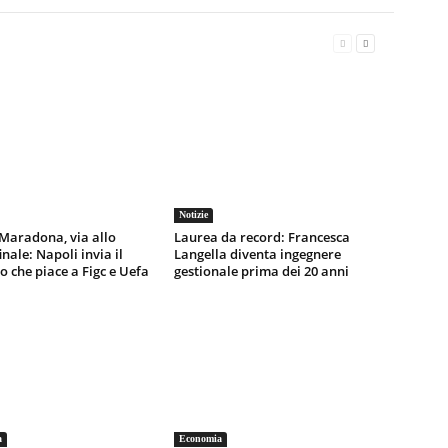
Notizie
Maradona, via allo
Laurea da record: Francesca
inale: Napoli invia il
Langella diventa ingegnere
o che piace a Figc e Uefa
gestionale prima dei 20 anni
a
Economia