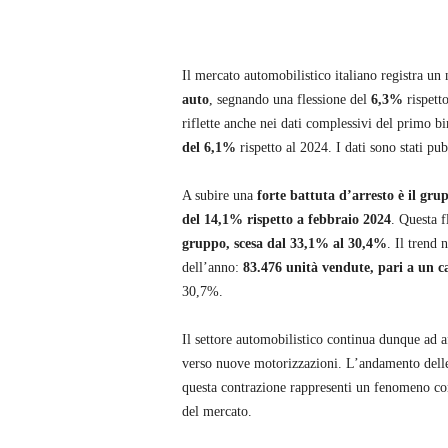
s
Il mercato automobilistico italiano registra un
a
auto
, segnando una flessione del
6,3%
rispetto
riflette anche nei dati complessivi del primo b
del 6,1%
rispetto al 2024. I dati sono stati pub
A subire una
forte battuta d’arresto è il gru
del 14,1% rispetto a febbraio 2024
. Questa f
gruppo, scesa dal 33,1% al 30,4%
. Il trend
dell’anno:
83.476 unità vendute, pari a un c
30,7%.
Il settore automobilistico continua dunque ad a
verso nuove motorizzazioni. L’andamento delle
questa contrazione rappresenti un fenomeno con
del mercato.