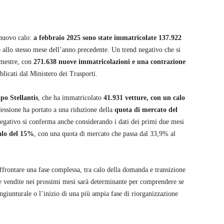
 nuovo calo:
a febbraio 2025 sono state immatricolate 137.922
 allo stesso mese dell’anno precedente. Un trend negativo che si
imestre, con
271.638 nuove immatricolazioni e una contrazione
blicati dal Ministero dei Trasporti.
ppo Stellantis
, che ha immatricolato
41.931 vetture, con un calo
lessione ha portato a una riduzione della
quota di mercato del
 negativo si conferma anche considerando i dati dei primi due mesi
alo del 15%
, con una quota di mercato che passa dal 33,9% al
ffrontare una fase complessa, tra calo della domanda e transizione
 vendite nei prossimi mesi sarà determinante per comprendere se
giunturale o l’inizio di una più ampia fase di riorganizzazione