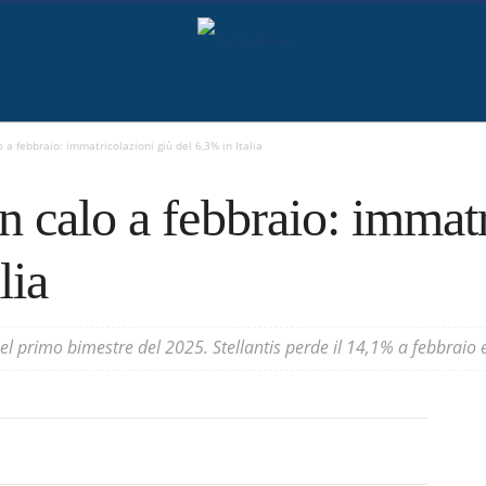
 a febbraio: immatricolazioni giù del 6,3% in Italia
n calo a febbraio: immatr
lia
nel primo bimestre del 2025. Stellantis perde il 14,1% a febbraio 