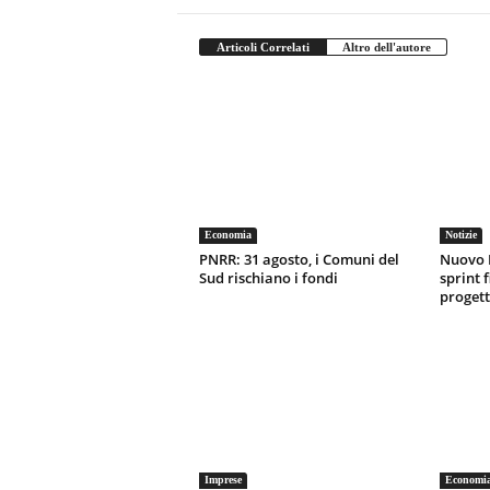
Articoli Correlati
Altro dell'autore
Economia
Notizie
PNRR: 31 agosto, i Comuni del
Nuovo 
Sud rischiano i fondi
sprint f
progett
Imprese
Economi