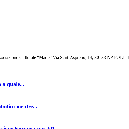
: Associazione Culturale “Made” Via Sant’Aspreno, 13, 80133 NAPOLI | 
 a quale...
mbolico mentre...
ssione Europea con 401...