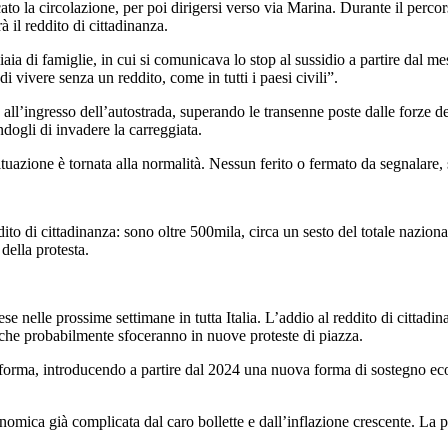
ato la circolazione, per poi dirigersi verso via Marina. Durante il perco
 il reddito di cittadinanza.
gliaia di famiglie, in cui si comunicava lo stop al sussidio a partire dal
i vivere senza un reddito, come in tutti i paesi civili”.
 all’ingresso dell’autostrada, superando le transenne poste dalle forze d
dogli di invadere la carreggiata.
 situazione è tornata alla normalità. Nessun ferito o fermato da segnalare,
dito di cittadinanza: sono oltre 500mila, circa un sesto del totale nazio
ella protesta.
se nelle prossime settimane in tutta Italia. L’addio al reddito di cittadin
che probabilmente sfoceranno in nuove proteste di piazza.
riforma, introducendo a partire dal 2024 una nuova forma di sostegno 
nomica già complicata dal caro bollette e dall’inflazione crescente. La p