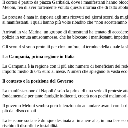
Il corteo è partito da piazza Garibaldi, dove i manifestanti hanno blocc
Meloni, rea di aver fortemente voluto questa riforma che di fatto abolirà
La protesta è nata in risposta agli sms ricevuti nei giorni scorsi da mi
ai manifestanti, i quali hanno più volte ribadito che “non accetteranno d
Arrivati in via Marina, un gruppo di dimostranti ha tentato di accedere
polizia in tenuta antisommossa, che ha bloccato i manifestanti impeden
Gli scontri si sono protratti per circa un’ora, al termine della quale la
La Campania, prima regione in Italia
La Campania è la regione con il più alto numero di beneficiari del red
importo medio di 645 euro al mese. Numeri che spiegano la vasta eco d
Il contesto e la posizione del Governo
La manifestazione di Napoli è solo la prima di una serie di proteste atte
fondamentale per tante famiglie indigenti, creerà non pochi malumori 
Il governo Meloni sembra però intenzionato ad andare avanti con la 
più dai disoccupati.
La tensione sociale è dunque destinata a rimanere alta, in una fase eco
rischio di disordini e instabilità.