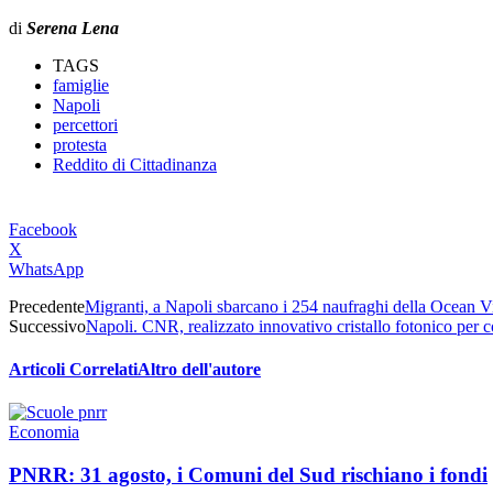
di
Serena Lena
TAGS
famiglie
Napoli
percettori
protesta
Reddito di Cittadinanza
Facebook
X
WhatsApp
Precedente
Migranti, a Napoli sbarcano i 254 naufraghi della Ocean V
Successivo
Napoli. CNR, realizzato innovativo cristallo fotonico per co
Articoli Correlati
Altro dell'autore
Economia
PNRR: 31 agosto, i Comuni del Sud rischiano i fondi