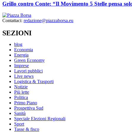
Grillo contro Conte: “Il Movimento 5 Stelle pensa sol
Contattaci:
redazione@piazzaborsa.eu
SEZIONI
blog
Economia
Energia
Green Economy
Imprese
Lavori pubblici
Live news
Logistica & Trasporti
Notizie
Più lette
Politica
Primo Piano
Prospettiva Sud
Sanità
Speciale Elezioni Regionali
Sport
Tasse & fisco