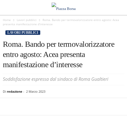
Home
Lavori pubblici
Roma. Bando per termovalorizzatore entro agosto: Acea
presenta manifestazione d’interesse
LAVORI PUBBLICI
Roma. Bando per termovalorizzatore
entro agosto: Acea presenta
manifestazione d’interesse
Soddisfazione espressa dal sindaco di Roma Gualtieri
Di
redazione
-
2 Marzo 2023