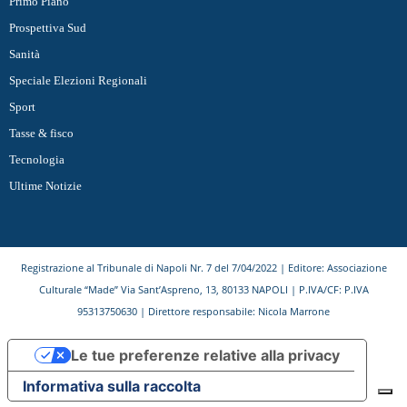
Primo Piano
Prospettiva Sud
Sanità
Speciale Elezioni Regionali
Sport
Tasse & fisco
Tecnologia
Ultime Notizie
Registrazione al Tribunale di Napoli Nr. 7 del 7/04/2022 | Editore: Associazione
Culturale “Made” Via Sant’Aspreno, 13, 80133 NAPOLI | P.IVA/CF: P.IVA
95313750630 | Direttore responsabile: Nicola Marrone
Le tue preferenze relative alla privacy
Informativa sulla raccolta