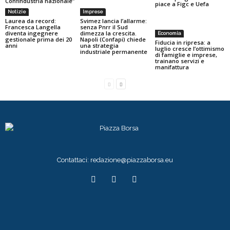
Confindustria nazionale”
piace a Figc e Uefa
Notizie
Imprese
Laurea da record:
Svimez lancia l’allarme:
Francesca Langella
senza Pnrr il Sud
diventa ingegnere
dimezza la crescita.
Economia
gestionale prima dei 20
Napoli (Confapi) chiede
Fiducia in ripresa: a
anni
una strategia
luglio cresce l’ottimismo
industriale permanente
di famiglie e imprese,
trainano servizi e
manifattura
Contattaci:
redazione@piazzaborsa.eu