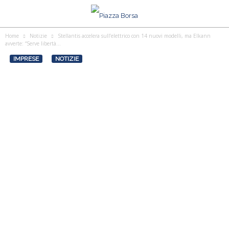
Home
Notizie
Stellantis accelera sull’elettrico con 14 nuovi modelli, ma Elkann
avverte: “Serve libertà...
IMPRESE
NOTIZIE