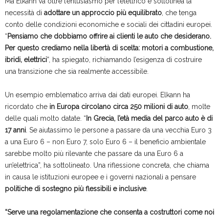
Ma Elkann va oltre l’entusiasmo per l’elettrico e sottolinea la
necessità di
adottare un approccio più equilibrato
, che tenga
conto delle condizioni economiche e sociali dei cittadini europei.
“
Pensiamo che dobbiamo offrire ai clienti le auto che desiderano.
Per questo crediamo nella libertà di scelta: motori a combustione,
ibridi, elettrici
”, ha spiegato, richiamando l’esigenza di costruire
una transizione che sia realmente accessibile.
Un esempio emblematico arriva dai dati europei. Elkann ha
ricordato che
in Europa circolano circa 250 milioni di auto
, molte
delle quali molto datate. “
In Grecia, l’età media del parco auto è di
17 anni
. Se aiutassimo le persone a passare da una vecchia Euro 3
a una Euro 6 – non Euro 7, solo Euro 6 – il beneficio ambientale
sarebbe molto più rilevante che passare da una Euro 6 a
un’elettrica”, ha sottolineato. Una riflessione concreta, che chiama
in causa le istituzioni europee e i governi nazionali a pensare
politiche di sostegno più flessibili e inclusive
.
“Serve una regolamentazione che consenta a costruttori come noi