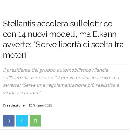
Stellantis accelera sull’elettrico
con 14 nuovi modelli, ma Elkann
avverte: “Serve libertà di scelta tra
motori”
Il presidente del gruppo automobilistico rilancia
sull’elettrificazione con 14 nuovi modelli in arrivo, ma
avverte: “Serve una regolamentazione più realistica e
vicina ai cittadini”
Di
redazione
-
12 Giugno 2025