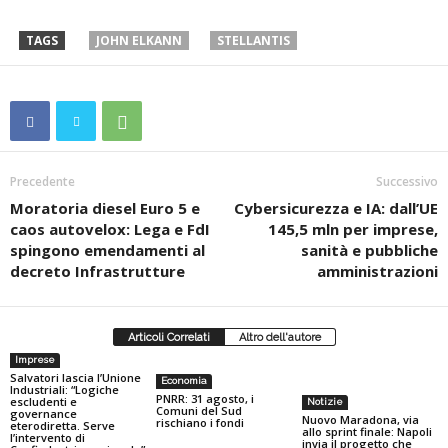
TAGS
JOHN ELKANN
STELLANTIS
Precedente
Successivo
Moratoria diesel Euro 5 e
Cybersicurezza e IA: dall’UE
caos autovelox: Lega e FdI
145,5 mln per imprese,
spingono emendamenti al
sanità e pubbliche
decreto Infrastrutture
amministrazioni
Articoli Correlati
Altro dell'autore
Imprese
Salvatori lascia l’Unione
Economia
Industriali: “Logiche
PNRR: 31 agosto, i
escludenti e
Notizie
Comuni del Sud
governance
Nuovo Maradona, via
rischiano i fondi
eterodiretta. Serve
allo sprint finale: Napoli
l’intervento di
invia il progetto che