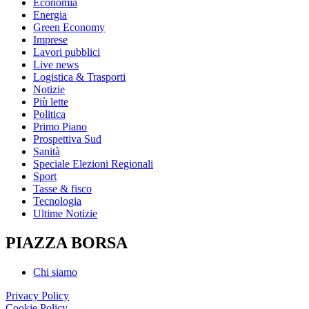
Economia
Energia
Green Economy
Imprese
Lavori pubblici
Live news
Logistica & Trasporti
Notizie
Più lette
Politica
Primo Piano
Prospettiva Sud
Sanità
Speciale Elezioni Regionali
Sport
Tasse & fisco
Tecnologia
Ultime Notizie
PIAZZA BORSA
Chi siamo
Privacy Policy
Cookie Policy