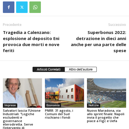
Precedente
Successivo
Tragedia a Calenzano:
Superbonus 2022:
esplosione al deposito Eni
detrazione in dieci anni
provoca due morti e nove
anche per una parte delle
feriti
spese
Articoli Correlati
Altro dell'autore
Imprese
Economia
Notizie
Salvatori lascia l’Unione
PNRR: 31 agosto, i
Nuovo Maradona, via
Industriali: “Logiche
Comuni del Sud
allo sprint finale: Napoli
escludenti e
rischiano i fondi
invia il progetto che
governance
piace a Figc e Uefa
eterodiretta. Serve
l’intervento di