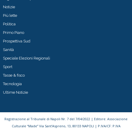
Notizie
Più lette
Politica
Primo Piano
Prospettiva Sud
Sanità
Speciale Elezioni Regionali
Sport
Tasse & fisco
Tecnologia
Ultime Notizie
Registrazione al Tribunale di Napoli Nr. 7 del 7/04/2022 | Editore: Associazione
Culturale “Made” Via Sant’Aspreno, 13, 80133 NAPOLI | P.IVA/CF: P.IVA